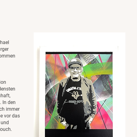
hael
rger
 kommen
ion
densten
haft,
. In den
uch immer
e vor das
 und
ouch.