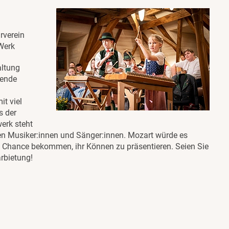
rverein
Werk
altung
rende
t viel
s der
erk steht
ngen Musiker:innen und Sänger:innen. Mozart würde es
 Chance bekommen, ihr Können zu präsentieren. Seien Sie
rbietung!