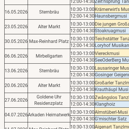
12:00-14:30
Zeit'nsprung Ta
10:30-13:00
Krämerwirt's Mus
16.05.2026
Sternbräu
12:00-14:30
Haunsbergmusi
10:30-13:00
Die jungen Großa
23.05.2026
Alter Markt
12:00-14:30
Stoakruagmusi
10:30-13:00
Teichstätter Tan
30.05.2026
Max-Reinhard Platz
12:00-14:30
Loryhof Musikan
10:30-13:00
Viereckmusi
06.06.2026
Mirbellgarten
12:00-14:30
SeeOderBerg Mu
10:30-13:00
Lausaringer Mus
13.06.2026
Sternbräu
12:00-14:30
Gosinger Geige
10:30-13:00
Großarler Tanzl
20.06.2026
Alter Markt
12:00-14:30
Krauthäupl Musi
Goldene Uhr
10:30-13:00
Zwångslos Tanz
27.06.2026
Residenzplatz
12:00-14:30
Klanghoiz
10:30-13:00
Almstüberl-Musi
04.07.2026
Arkaden Heimatwerk
12:00-14:30
G'mischter Satz
10:30-13:00
Aigenart Tanzlm