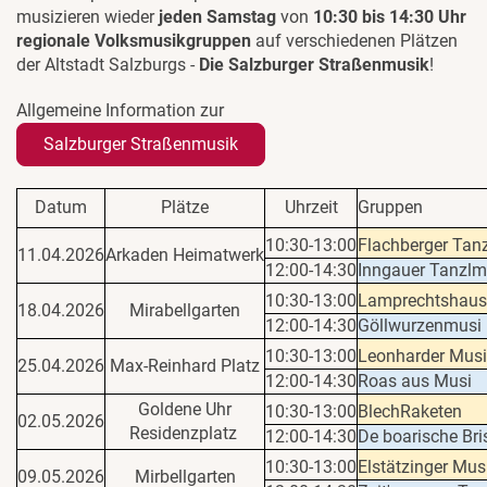
musizieren wieder
jeden Samstag
von
10:30 bis 14:30 Uhr
regionale Volksmusikgruppen
auf verschiedenen Plätzen
der Altstadt Salzburgs -
Die Salzburger Straßenmusik
!
Allgemeine Information zur
Salzburger Straßenmusik
Datum
Plätze
Uhrzeit
Gruppen
10:30-13:00
Flachberger Tan
11.04.2026
Arkaden Heimatwerk
12:00-14:30
Inngauer Tanzlm
10:30-13:00
Lamprechtshaus
18.04.2026
Mirabellgarten
12:00-14:30
Göllwurzenmusi
10:30-13:00
Leonharder Mus
25.04.2026
Max-Reinhard Platz
12:00-14:30
Roas aus Musi
Goldene Uhr
10:30-13:00
BlechRaketen
02.05.2026
Residenzplatz
12:00-14:30
De boarische Bri
10:30-13:00
Elstätzinger Mus
09.05.2026
Mirbellgarten