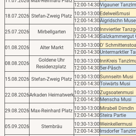
11.07.2026
Max-Reinhard Platz
12:00-14:30
Vigauner Tanzlm
10:30-13:00
Edelweißmusi
18.07.2026
Stefan-Zweig Platz
12:00-14:30
Äigridschn Muse
10:30-13:00
Innviertler Tanzg
25.07.2026
Mirbellgarten
12:00-14:30
Salzkammergut 
10:30-13:00
D' Schmittensto
01.08.2026
Alter Markt
12:00-14:30
Untermarktler T
Goldene Uhr
10:30-13:00
InnKreis Tanzlm
08.08.2026
Residenzplatz
12:00-14:30
5er-Påsch
10:30-13:00
Sunnseitn Musi
15.08.2026
Stefan-Zweig Platz
12:00-14:30
Toiwärts Musi
10:30-13:00
Zugsoatenmusi
22.08.2026
Arkaden Heimatwerk
12:00-14:30
Menscha Musi
10:30-13:00
Mirabell Dirndln
29.08.2026
Max-Reinhard Platz
12:00-14:30
Steira Partie
10:30-13:00
Weinkellermusi
05.09.2026
Sternbräu
12:00-14:30
Irrsdorfer Tanzl