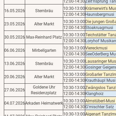
12:00-14:30
Zeit'nsprung Ta
10:30-13:00
Krämerwirt's Mus
16.05.2026
Sternbräu
12:00-14:30
Haunsbergmusi
10:30-13:00
Die jungen Großa
23.05.2026
Alter Markt
12:00-14:30
Stoakruagmusi
10:30-13:00
Teichstätter Tan
30.05.2026
Max-Reinhard Platz
12:00-14:30
Loryhof Musikan
10:30-13:00
Viereckmusi
06.06.2026
Mirbellgarten
12:00-14:30
SeeOderBerg Mu
10:30-13:00
Lausaringer Mus
13.06.2026
Sternbräu
12:00-14:30
Gosinger Geige
10:30-13:00
Großarler Tanzl
20.06.2026
Alter Markt
12:00-14:30
Krauthäupl Musi
Goldene Uhr
10:30-13:00
Zwångslos Tanz
27.06.2026
Residenzplatz
12:00-14:30
Klanghoiz
10:30-13:00
Almstüberl-Musi
04.07.2026
Arkaden Heimatwerk
12:00-14:30
G'mischter Satz
10:30-13:00
Aigenart Tanzlm