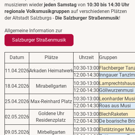
musizieren wieder
jeden Samstag
von
10:30 bis 14:30 Uhr
regionale Volksmusikgruppen
auf verschiedenen Plätzen
der Altstadt Salzburgs -
Die Salzburger Straßenmusik
!
Allgemeine Information zur
Salzburger Straßenmusik
Datum
Plätze
Uhrzeit
Gruppen
10:30-13:00
Flachberger Tan
11.04.2026
Arkaden Heimatwerk
12:00-14:30
Inngauer Tanzlm
10:30-13:00
Lamprechtshaus
18.04.2026
Mirabellgarten
12:00-14:30
Göllwurzenmusi
10:30-13:00
Leonharder Mus
25.04.2026
Max-Reinhard Platz
12:00-14:30
Roas aus Musi
Goldene Uhr
10:30-13:00
BlechRaketen
02.05.2026
Residenzplatz
12:00-14:30
De boarische Bri
10:30-13:00
Elstätzinger Mus
09.05.2026
Mirbellgarten