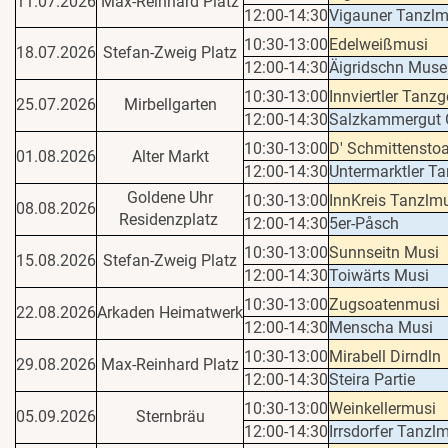
11.07.2026
Max-Reinhard Platz
12:00-14:30
Vigauner Tanzlm
10:30-13:00
Edelweißmusi
18.07.2026
Stefan-Zweig Platz
12:00-14:30
Äigridschn Muse
10:30-13:00
Innviertler Tanzg
25.07.2026
Mirbellgarten
12:00-14:30
Salzkammergut 
10:30-13:00
D' Schmittensto
01.08.2026
Alter Markt
12:00-14:30
Untermarktler T
Goldene Uhr
10:30-13:00
InnKreis Tanzlm
08.08.2026
Residenzplatz
12:00-14:30
5er-Påsch
10:30-13:00
Sunnseitn Musi
15.08.2026
Stefan-Zweig Platz
12:00-14:30
Toiwärts Musi
10:30-13:00
Zugsoatenmusi
22.08.2026
Arkaden Heimatwerk
12:00-14:30
Menscha Musi
10:30-13:00
Mirabell Dirndln
29.08.2026
Max-Reinhard Platz
12:00-14:30
Steira Partie
10:30-13:00
Weinkellermusi
05.09.2026
Sternbräu
12:00-14:30
Irrsdorfer Tanzl