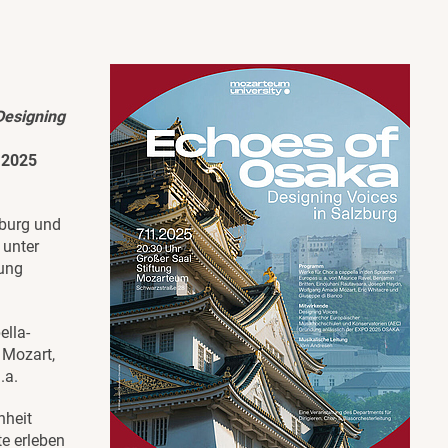
Designing
 2025
burg und
 unter
tung
ella-
 Mozart,
.a.
nheit
te erleben