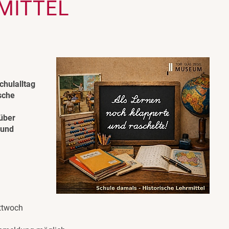
MITTEL
chulalltag
sche
 über
 und
ittwoch