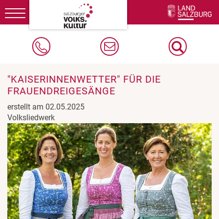
Toggle
navigation
"KAISERINNENWETTER" FÜR DIE
FRAUENDREIGESÄNGE
erstellt am 02.05.2025
Volksliedwerk