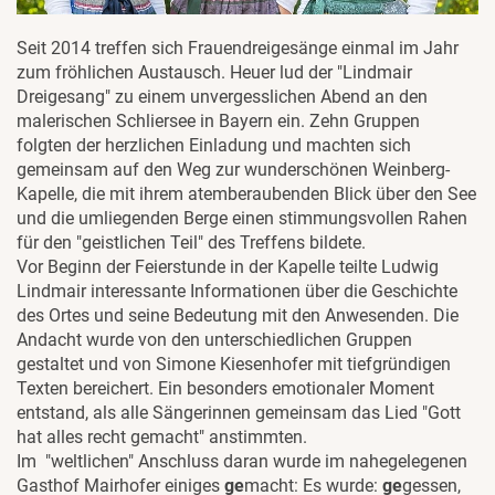
Seit 2014 treffen sich Frauendreigesänge einmal im Jahr
zum fröhlichen Austausch. Heuer lud der "Lindmair
Dreigesang" zu einem unvergesslichen Abend an den
malerischen Schliersee in Bayern ein. Zehn Gruppen
folgten der herzlichen Einladung und machten sich
gemeinsam auf den Weg zur wunderschönen Weinberg-
Kapelle, die mit ihrem atemberaubenden Blick über den See
und die umliegenden Berge einen stimmungsvollen Rahen
für den "geistlichen Teil" des Treffens bildete.
Vor Beginn der Feierstunde in der Kapelle teilte Ludwig
Lindmair interessante Informationen über die Geschichte
des Ortes und seine Bedeutung mit den Anwesenden. Die
Andacht wurde von den unterschiedlichen Gruppen
gestaltet und von Simone Kiesenhofer mit tiefgründigen
Texten bereichert. Ein besonders emotionaler Moment
entstand, als alle Sängerinnen gemeinsam das Lied "Gott
hat alles recht gemacht" anstimmten.
Im "weltlichen" Anschluss daran wurde im nahegelegenen
Gasthof Mairhofer einiges
ge
macht: Es wurde:
ge
gessen,