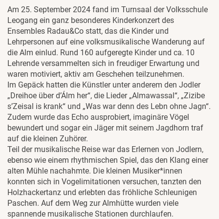
Am 25. September 2024 fand im Turnsaal der Volksschule
Leogang ein ganz besonderes Kinderkonzert des
Ensembles Radau&Co statt, das die Kinder und
Lehrpersonen auf eine volksmusikalische Wanderung auf
die Alm einlud. Rund 160 aufgeregte Kinder und ca. 10
Lehrende versammelten sich in freudiger Erwartung und
waren motiviert, aktiv am Geschehen teilzunehmen.
Im Gepäck hatten die Künstler unter anderem den Jodler
„Dreihoe über d’Álm her“, die Lieder „Almawassal“, „Zizibe
s’Zeisal is krank“ und „Was war denn des Lebn ohne Jagn“.
Zudem wurde das Echo ausprobiert, imaginäre Vögel
bewundert und sogar ein Jäger mit seinem Jagdhorn traf
auf die kleinen Zuhörer.
Teil der musikalische Reise war das Erlernen von Jodlern,
ebenso wie einem rhythmischen Spiel, das den Klang einer
alten Mühle nachahmte. Die kleinen Musiker*innen
konnten sich in Vogelimitationen versuchen, tanzten den
Holzhackertanz und erlebten das fröhliche Schleunigen
Paschen. Auf dem Weg zur Almhütte wurden viele
spannende musikalische Stationen durchlaufen.